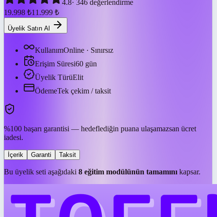
4.8
·
346
değerlendirme
19.998
₺
11.999
₺
Üyelik Satın Al
Kullanım
Online · Sınırsız
Erişim Süresi
60
gün
Üyelik Türü
Elit
Ödeme
Tek çekim / taksit
%100 başarı garantisi — hedeflediğin puana ulaşamazsan ücret
iadesi.
İçerik
Garanti
Taksit
Bu üyelik seti aşağıdaki
8
eğitim modülünün tamamını
kapsar.