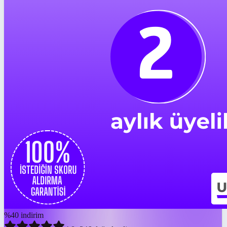
%
40
indirim