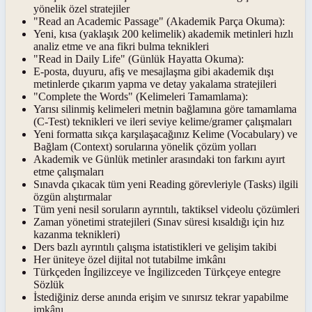
yönelik özel stratejiler
"Read an Academic Passage" (Akademik Parça Okuma):
Yeni, kısa (yaklaşık 200 kelimelik) akademik metinleri hızlı
analiz etme ve ana fikri bulma teknikleri
"Read in Daily Life" (Günlük Hayatta Okuma):
E-posta, duyuru, afiş ve mesajlaşma gibi akademik dışı
metinlerde çıkarım yapma ve detay yakalama stratejileri
"Complete the Words" (Kelimeleri Tamamlama):
Yarısı silinmiş kelimeleri metnin bağlamına göre tamamlama
(C-Test) teknikleri ve ileri seviye kelime/gramer çalışmaları
Yeni formatta sıkça karşılaşacağınız Kelime (Vocabulary) ve
Bağlam (Context) sorularına yönelik çözüm yolları
Akademik ve Günlük metinler arasındaki ton farkını ayırt
etme çalışmaları
Sınavda çıkacak tüm yeni Reading görevleriyle (Tasks) ilgili
özgün alıştırmalar
Tüm yeni nesil soruların ayrıntılı, taktiksel videolu çözümleri
Zaman yönetimi stratejileri (Sınav süresi kısaldığı için hız
kazanma teknikleri)
Ders bazlı ayrıntılı çalışma istatistikleri ve gelişim takibi
Her üniteye özel dijital not tutabilme imkânı
Türkçeden İngilizceye ve İngilizceden Türkçeye entegre
Sözlük
İstediğiniz derse anında erişim ve sınırsız tekrar yapabilme
imkânı.