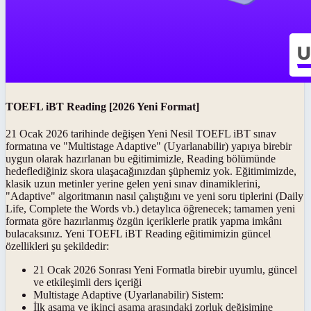
TOEFL iBT Reading [2026 Yeni Format]
21 Ocak 2026 tarihinde değişen
Yeni Nesil TOEFL iBT
sınav
formatına ve "Multistage Adaptive" (Uyarlanabilir) yapıya birebir
uygun olarak hazırlanan bu eğitimimizle, Reading bölümünde
hedeflediğiniz skora ulaşacağınızdan şüphemiz yok. Eğitimimizde,
klasik uzun metinler yerine gelen yeni sınav dinamiklerini,
"Adaptive" algoritmanın nasıl çalıştığını ve yeni soru tiplerini (Daily
Life, Complete the Words vb.) detaylıca öğrenecek; tamamen yeni
formata göre hazırlanmış özgün içeriklerle pratik yapma imkânı
bulacaksınız.
Yeni TOEFL iBT Reading
eğitimimizin güncel
özellikleri şu şekildedir:
21 Ocak 2026 Sonrası Yeni Formatla
birebir uyumlu, güncel
ve etkileşimli ders içeriği
Multistage Adaptive (Uyarlanabilir) Sistem:
İlk aşama ve ikinci aşama arasındaki zorluk değişimine