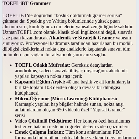
TOEFL iBT Grammer
TOEFL iBT'de doğrudan "boşluk doldurmalı gramer sorusu"
çıkmasa da; Speaking ve Writing bölümlerinde yüksek puan
almanın sırrı, kurduğunuz cümlelerin yapısal zenginliğinde saklıdır.
UzmanTOEFL.com olarak, klasik okul İngilizcesini değil, sınavda
size puan kazandıracak
Akademik ve Stratejik Gramer
yapısını
sunuyoruz. Profesyonel kadromuz tarafından hazırlanan bu modül,
dilbilgisi eksiklerinizi nokta atışı analizlerle kapatarak sınavın tüm
bölümleri için sağlam bir altyapı oluşturmanızı sağlar.
TOEFL Odaklı Müfredat:
Gereksiz detaylardan
arındırılmış, sadece sınavda ihtiyaç duyacağınız akademik
yapıları kapsayan nokta atışı içerik
Kapsamlı Eğitim Arşivi:
40 ana başlık ve alt kırılımlarıyla
birlikte toplam 103 dersten oluşan devasa bir dilbilgisi
kütüphanesi
Mikro-Öğrenme (Micro-Learning) Kütüphanesi:
Karmaşık yapıları hap bilgiler halinde sunan, nokta atışı
anlatımlardan oluşan 650 videolu özel "Yapısal Gramer"
serisi
Video Çözümlü Pekiştirme:
Her konuya özel hazırlanmış
testler ve hatanın nedenini öğreten detaylı video çözümleri
Esnek Çalışma İmkanı:
Tüm konu anlatımlarını PDF
formatında indirebilme, çıktı alabilme ve kendi ders notlarınızı