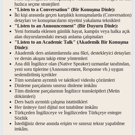
hızlıca seçme stratejileri
"Listen to a Conversation" (Bir Konuşma Dinle):
İki kişi arasında geçen karşılıklı konuşmalarda (Conversation)
detayları ve konuşmacıların niyetini yakalama teknikleri
"Listen to an Announcement" (Bir Duyuru Dinle):
Yeni formatla eklenen günlük hayat, kampüs veya halka açık
alan duyurularındaki mesajı anlama çalışmaları
"Listen to an Academic Talk" (Akademik Bir Konuşma
Dinle):
Akademik ders anlatımlarında ana fikri, destekleyici detayları
ve dersin akışını takip etme yöntemleri
Ana dili İngilizce olan (Native Speaker) uzmanlar tarafından,
yeni soru tiplerine (Announcement, Response vb.) uygun
seslendirilmiş içerikler
Tüm soruların ayrıntılı ve taktiksel videolu çözümleri
Dinleme parçalarını sınırsız dinleme imkânı
Tüm dinleme parçalarının İngilizce transkriptleri (Metin
dökümleri)
Ders bazlı ayrıntılı çalışma istatistikleri
Her üniteye özel dijital not tutabilme imkânı
Türkçeden İngilizceye ve İngilizceden Türkçeye entegre
Sözlük
İstediğiniz derse anında erişim ve sınırsız tekrar yapabilme
imkânı.