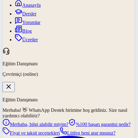
Anasayfa
Dersler
Yorumlar
Blog
Ücretler
Eğitim Danışmanı
Çevrimiçi (online)
Eğitim Danışmanı
Merhaba! 👋
WhatsApp Destek
birimine hoş geldiniz. Size nasıl
yardımcı olabiliriz?
Merhaba, bilgi alabilir miyim?
%100 başarı garantisi nedir?
Fiyat ve taksit seçenekleri
Lütfen beni arar mısınız?