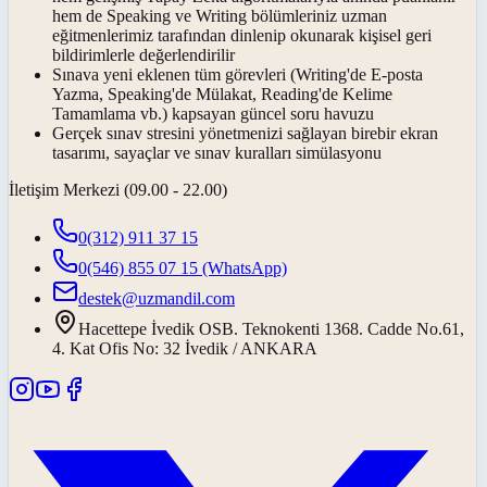
hem de Speaking ve Writing bölümleriniz
uzman
eğitmenlerimiz
tarafından dinlenip okunarak kişisel geri
bildirimlerle değerlendirilir
Sınava yeni eklenen tüm görevleri (Writing'de E-posta
Yazma, Speaking'de Mülakat, Reading'de Kelime
Tamamlama vb.) kapsayan güncel soru havuzu
Gerçek sınav stresini yönetmenizi sağlayan birebir ekran
tasarımı, sayaçlar ve sınav kuralları simülasyonu
İletişim Merkezi (09.00 - 22.00)
0(312) 911 37 15
0(546) 855 07 15
(WhatsApp)
destek@uzmandil.com
Hacettepe İvedik OSB. Teknokenti 1368. Cadde No.61,
4. Kat Ofis No: 32 İvedik / ANKARA