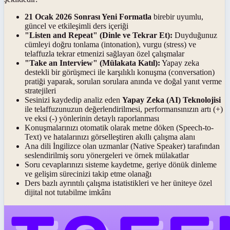
21 Ocak 2026 Sonrası Yeni Formatla
birebir uyumlu,
güncel ve etkileşimli ders içeriği
"Listen and Repeat" (Dinle ve Tekrar Et):
Duyduğunuz
cümleyi doğru tonlama (intonation), vurgu (stress) ve
telaffuzla tekrar etmenizi sağlayan özel çalışmalar
"Take an Interview" (Mülakata Katıl):
Yapay zeka
destekli bir görüşmeci ile karşılıklı konuşma (conversation)
pratiği yaparak, sorulan sorulara anında ve doğal yanıt verme
stratejileri
Sesinizi kaydedip analiz eden
Yapay Zeka (AI) Teknolojisi
ile telaffuzunuzun değerlendirilmesi, performansınızın artı (+)
ve eksi (-) yönlerinin detaylı raporlanması
Konuşmalarınızı otomatik olarak metne döken (Speech-to-
Text) ve hatalarınızı görselleştiren akıllı çalışma alanı
Ana dili İngilizce olan uzmanlar (Native Speaker) tarafından
seslendirilmiş soru yönergeleri ve örnek mülakatlar
Soru cevaplarınızı sisteme kaydetme, geriye dönük dinleme
ve gelişim sürecinizi takip etme olanağı
Ders bazlı ayrıntılı çalışma istatistikleri ve her üniteye özel
dijital not tutabilme imkânı