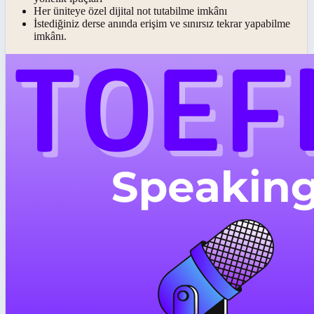
Her üniteye özel dijital not tutabilme imkânı
İstediğiniz derse anında erişim ve sınırsız tekrar yapabilme
imkânı.