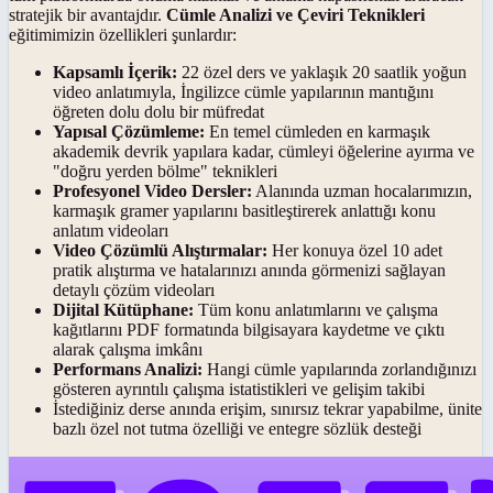
stratejik bir avantajdır.
Cümle Analizi ve Çeviri Teknikleri
eğitimimizin özellikleri şunlardır:
Kapsamlı İçerik:
22 özel ders ve yaklaşık 20 saatlik yoğun
video anlatımıyla, İngilizce cümle yapılarının mantığını
öğreten dolu dolu bir müfredat
Yapısal Çözümleme:
En temel cümleden en karmaşık
akademik devrik yapılara kadar, cümleyi öğelerine ayırma ve
"doğru yerden bölme" teknikleri
Profesyonel Video Dersler:
Alanında uzman hocalarımızın,
karmaşık gramer yapılarını basitleştirerek anlattığı konu
anlatım videoları
Video Çözümlü Alıştırmalar:
Her konuya özel 10 adet
pratik alıştırma ve hatalarınızı anında görmenizi sağlayan
detaylı çözüm videoları
Dijital Kütüphane:
Tüm konu anlatımlarını ve çalışma
kağıtlarını PDF formatında bilgisayara kaydetme ve çıktı
alarak çalışma imkânı
Performans Analizi:
Hangi cümle yapılarında zorlandığınızı
gösteren ayrıntılı çalışma istatistikleri ve gelişim takibi
İstediğiniz derse anında erişim, sınırsız tekrar yapabilme, ünite
bazlı özel not tutma özelliği ve entegre sözlük desteği