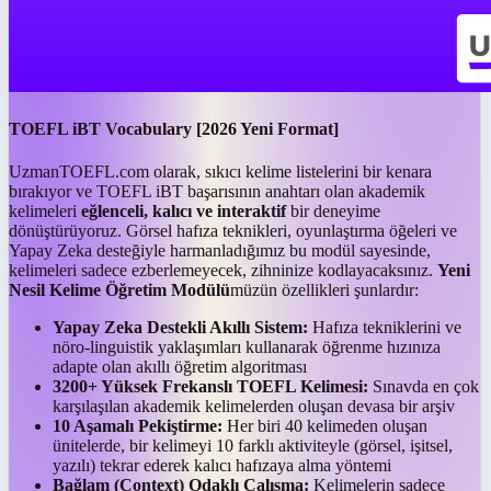
TOEFL iBT Vocabulary [2026 Yeni Format]
UzmanTOEFL.com olarak, sıkıcı kelime listelerini bir kenara
bırakıyor ve TOEFL iBT başarısının anahtarı olan akademik
kelimeleri
eğlenceli, kalıcı ve interaktif
bir deneyime
dönüştürüyoruz. Görsel hafıza teknikleri, oyunlaştırma öğeleri ve
Yapay Zeka desteğiyle harmanladığımız bu modül sayesinde,
kelimeleri sadece ezberlemeyecek, zihninize kodlayacaksınız.
Yeni
Nesil Kelime Öğretim Modülü
müzün özellikleri şunlardır:
Yapay Zeka Destekli Akıllı Sistem:
Hafıza tekniklerini ve
nöro-linguistik yaklaşımları kullanarak öğrenme hızınıza
adapte olan akıllı öğretim algoritması
3200+ Yüksek Frekanslı TOEFL Kelimesi:
Sınavda en çok
karşılaşılan akademik kelimelerden oluşan devasa bir arşiv
10 Aşamalı Pekiştirme:
Her biri 40 kelimeden oluşan
ünitelerde, bir kelimeyi 10 farklı aktiviteyle (görsel, işitsel,
yazılı) tekrar ederek kalıcı hafızaya alma yöntemi
Bağlam (Context) Odaklı Çalışma:
Kelimelerin sadece