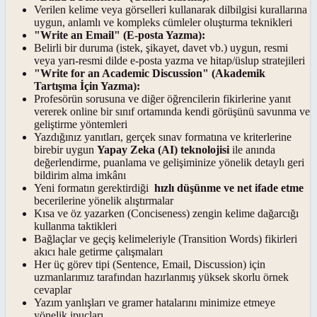
Verilen kelime veya görselleri kullanarak dilbilgisi kurallarına
uygun, anlamlı ve kompleks cümleler oluşturma teknikleri
"Write an Email" (E-posta Yazma):
Belirli bir duruma (istek, şikayet, davet vb.) uygun, resmi
veya yarı-resmi dilde e-posta yazma ve hitap/üslup stratejileri
"Write for an Academic Discussion" (Akademik
Tartışma İçin Yazma):
Profesörün sorusuna ve diğer öğrencilerin fikirlerine yanıt
vererek online bir sınıf ortamında kendi görüşünü savunma ve
geliştirme yöntemleri
Yazdığınız yanıtları, gerçek sınav formatına ve kriterlerine
birebir uygun
Yapay Zeka (AI) teknolojisi
ile anında
değerlendirme, puanlama ve gelişiminize yönelik detaylı geri
bildirim alma imkânı
Yeni formatın gerektirdiği
hızlı düşünme ve net ifade etme
becerilerine yönelik alıştırmalar
Kısa ve öz yazarken (Conciseness) zengin kelime dağarcığı
kullanma taktikleri
Bağlaçlar ve geçiş kelimeleriyle (Transition Words) fikirleri
akıcı hale getirme çalışmaları
Her üç görev tipi (Sentence, Email, Discussion) için
uzmanlarımız tarafından hazırlanmış yüksek skorlu örnek
cevaplar
Yazım yanlışları ve gramer hatalarını minimize etmeye
yönelik ipuçları