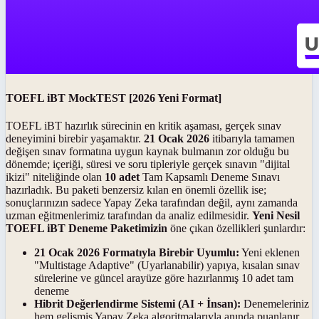
TOEFL iBT MockTEST [2026 Yeni Format]
TOEFL iBT hazırlık sürecinin en kritik aşaması, gerçek sınav
deneyimini birebir yaşamaktır.
21 Ocak 2026
itibarıyla tamamen
değişen sınav formatına uygun kaynak bulmanın zor olduğu bu
dönemde; içeriği, süresi ve soru tipleriyle gerçek sınavın "dijital
ikizi" niteliğinde olan
10 adet
Tam Kapsamlı Deneme Sınavı
hazırladık. Bu paketi benzersiz kılan en önemli özellik ise;
sonuçlarınızın sadece Yapay Zeka tarafından değil, aynı zamanda
uzman eğitmenlerimiz tarafından da analiz edilmesidir.
Yeni Nesil
TOEFL iBT Deneme Paketimizin
öne çıkan özellikleri şunlardır:
21 Ocak 2026 Formatıyla Birebir Uyumlu:
Yeni eklenen
"Multistage Adaptive" (Uyarlanabilir) yapıya, kısalan sınav
sürelerine ve güncel arayüze göre hazırlanmış 10 adet tam
deneme
Hibrit Değerlendirme Sistemi (AI + İnsan):
Denemeleriniz
hem gelişmiş Yapay Zeka algoritmalarıyla anında puanlanır