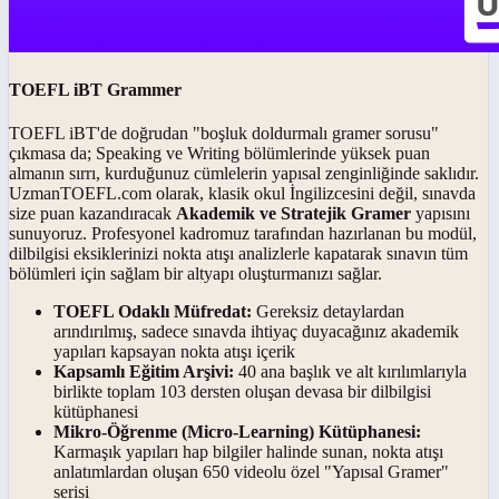
TOEFL iBT Grammer
TOEFL iBT'de doğrudan "boşluk doldurmalı gramer sorusu"
çıkmasa da; Speaking ve Writing bölümlerinde yüksek puan
almanın sırrı, kurduğunuz cümlelerin yapısal zenginliğinde saklıdır.
UzmanTOEFL.com olarak, klasik okul İngilizcesini değil, sınavda
size puan kazandıracak
Akademik ve Stratejik Gramer
yapısını
sunuyoruz. Profesyonel kadromuz tarafından hazırlanan bu modül,
dilbilgisi eksiklerinizi nokta atışı analizlerle kapatarak sınavın tüm
bölümleri için sağlam bir altyapı oluşturmanızı sağlar.
TOEFL Odaklı Müfredat:
Gereksiz detaylardan
arındırılmış, sadece sınavda ihtiyaç duyacağınız akademik
yapıları kapsayan nokta atışı içerik
Kapsamlı Eğitim Arşivi:
40 ana başlık ve alt kırılımlarıyla
birlikte toplam 103 dersten oluşan devasa bir dilbilgisi
kütüphanesi
Mikro-Öğrenme (Micro-Learning) Kütüphanesi:
Karmaşık yapıları hap bilgiler halinde sunan, nokta atışı
anlatımlardan oluşan 650 videolu özel "Yapısal Gramer"
serisi