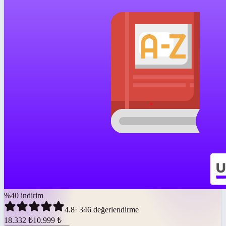
%
40
indirim
4.8
·
346
değerlendirme
18.332
₺
10.999
₺