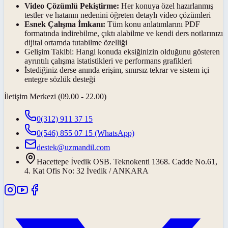
Video Çözümlü Pekiştirme:
Her konuya özel hazırlanmış
testler ve hatanın nedenini öğreten detaylı video çözümleri
Esnek Çalışma İmkanı:
Tüm konu anlatımlarını PDF
formatında indirebilme, çıktı alabilme ve kendi ders notlarınızı
dijital ortamda tutabilme özelliği
Gelişim Takibi:
Hangi konuda eksiğinizin olduğunu gösteren
ayrıntılı çalışma istatistikleri ve performans grafikleri
İstediğiniz derse anında erişim, sınırsız tekrar ve sistem içi
entegre sözlük desteği
İletişim Merkezi (09.00 - 22.00)
0(312) 911 37 15
0(546) 855 07 15
(WhatsApp)
destek@uzmandil.com
Hacettepe İvedik OSB. Teknokenti 1368. Cadde No.61,
4. Kat Ofis No: 32 İvedik / ANKARA