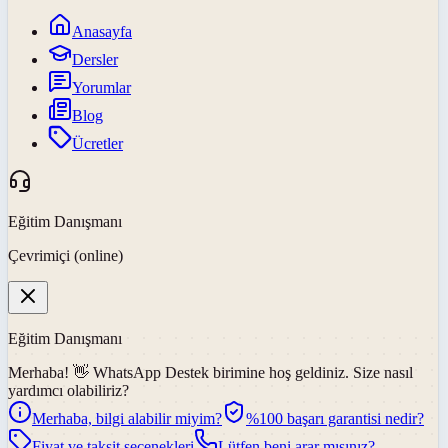
Anasayfa
Dersler
Yorumlar
Blog
Ücretler
Eğitim Danışmanı
Çevrimiçi (online)
Eğitim Danışmanı
Merhaba! 👋
WhatsApp Destek
birimine hoş geldiniz. Size nasıl
yardımcı olabiliriz?
Merhaba, bilgi alabilir miyim?
%100 başarı garantisi nedir?
Fiyat ve taksit seçenekleri
Lütfen beni arar mısınız?