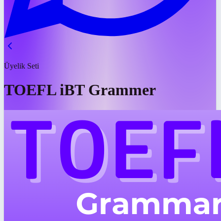
Üyelik Seti
TOEFL iBT Grammer