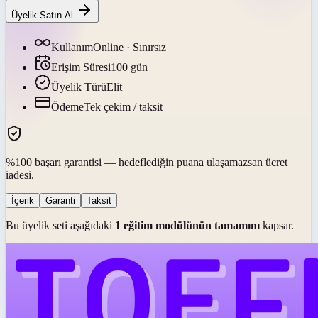
Üyelik Satın Al
Kullanım
Online · Sınırsız
Erişim Süresi
100
gün
Üyelik Türü
Elit
Ödeme
Tek çekim / taksit
%100 başarı garantisi — hedeflediğin puana ulaşamazsan ücret
iadesi.
İçerik
Garanti
Taksit
Bu üyelik seti aşağıdaki
1
eğitim modülünün tamamını
kapsar.