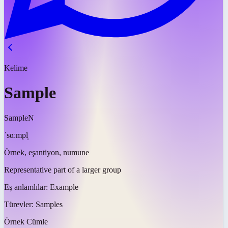
Kelime
Sample
Sample
N
ˈsɑːmpl̩
Örnek, eşantiyon, numune
Representative part of a larger group
Eş anlamlılar:
Example
Türevler:
Samples
Örnek Cümle