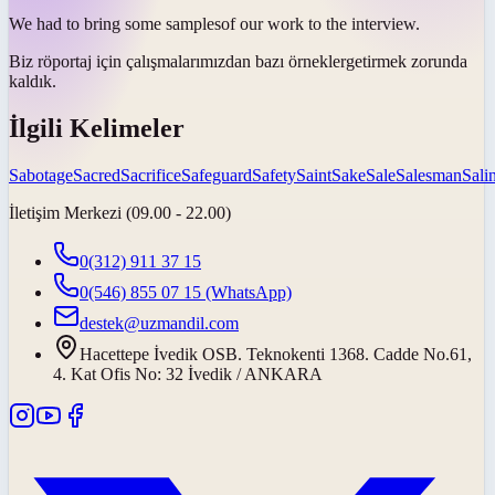
We had to bring some
samples
of our work to the interview.
Biz röportaj için çalışmalarımızdan bazı
örnekler
getirmek zorunda
kaldık.
İlgili Kelimeler
Sabotage
Sacred
Sacrifice
Safeguard
Safety
Saint
Sake
Sale
Salesman
Salin
İletişim Merkezi (09.00 - 22.00)
0(312) 911 37 15
0(546) 855 07 15
(WhatsApp)
destek@uzmandil.com
Hacettepe İvedik OSB. Teknokenti 1368. Cadde No.61,
4. Kat Ofis No: 32 İvedik / ANKARA