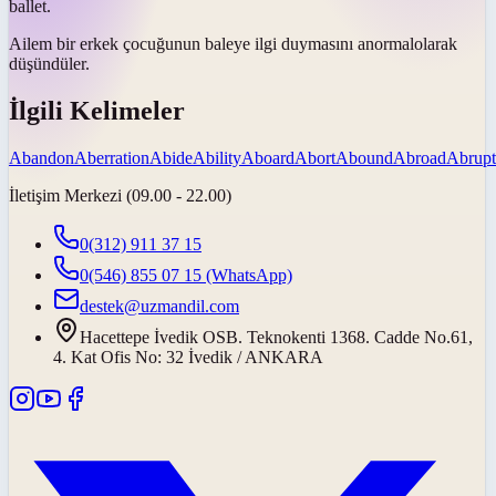
ballet.
Ailem bir erkek çocuğunun baleye ilgi duymasını
anormal
olarak
düşündüler.
İlgili Kelimeler
Abandon
Aberration
Abide
Ability
Aboard
Abort
Abound
Abroad
Abrupt
İletişim Merkezi (09.00 - 22.00)
0(312) 911 37 15
0(546) 855 07 15
(WhatsApp)
destek@uzmandil.com
Hacettepe İvedik OSB. Teknokenti 1368. Cadde No.61,
4. Kat Ofis No: 32 İvedik / ANKARA