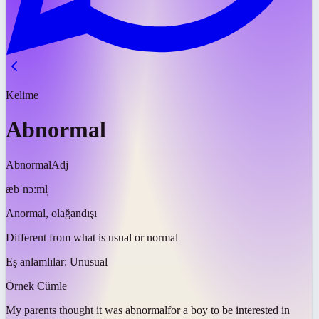
Kelime
Abnormal
Abnormal
Adj
æbˈnɔːml̩
Anormal, olağandışı
Different from what is usual or normal
Eş anlamlılar:
Unusual
Örnek Cümle
My parents thought it was
abnormal
for a boy to be interested in