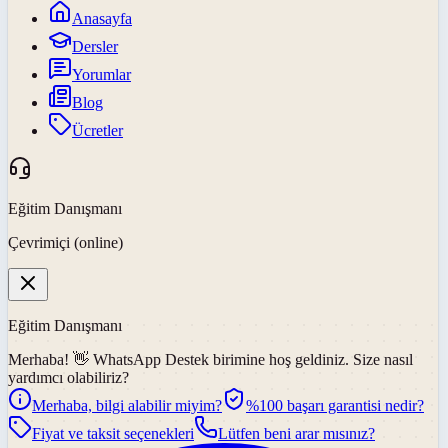
Anasayfa
Dersler
Yorumlar
Blog
Ücretler
Eğitim Danışmanı
Çevrimiçi (online)
Eğitim Danışmanı
Merhaba! 👋
WhatsApp Destek
birimine hoş geldiniz. Size nasıl
yardımcı olabiliriz?
Merhaba, bilgi alabilir miyim?
%100 başarı garantisi nedir?
Fiyat ve taksit seçenekleri
Lütfen beni arar mısınız?