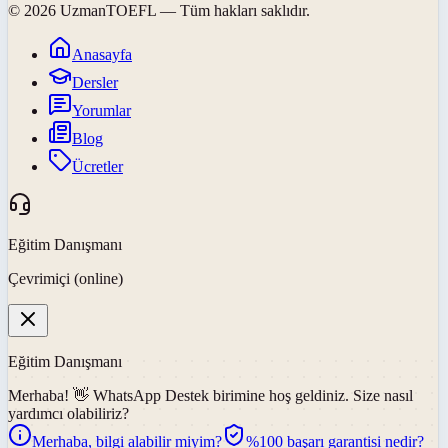
©
2026
UzmanTOEFL
— Tüm hakları saklıdır.
Anasayfa
Dersler
Yorumlar
Blog
Ücretler
Eğitim Danışmanı
Çevrimiçi (online)
Eğitim Danışmanı
Merhaba! 👋
WhatsApp Destek
birimine hoş geldiniz. Size nasıl
yardımcı olabiliriz?
Merhaba, bilgi alabilir miyim?
%100 başarı garantisi nedir?