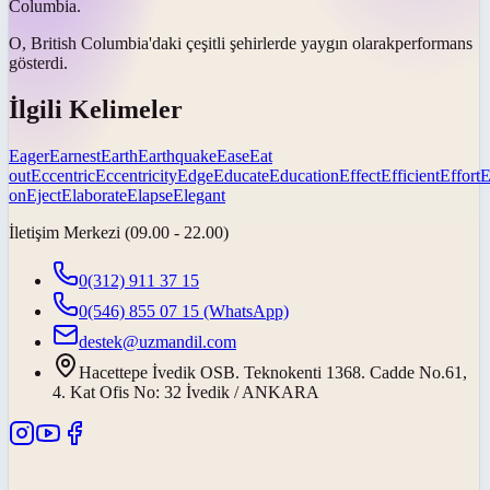
Columbia.
O, British Columbia'daki çeşitli şehirlerde
yaygın olarak
performans
gösterdi.
İlgili Kelimeler
Eager
Earnest
Earth
Earthquake
Ease
Eat
out
Eccentric
Eccentricity
Edge
Educate
Education
Effect
Efficient
Effort
E
on
Eject
Elaborate
Elapse
Elegant
İletişim Merkezi (09.00 - 22.00)
0(312) 911 37 15
0(546) 855 07 15
(WhatsApp)
destek@uzmandil.com
Hacettepe İvedik OSB. Teknokenti 1368. Cadde No.61,
4. Kat Ofis No: 32 İvedik / ANKARA