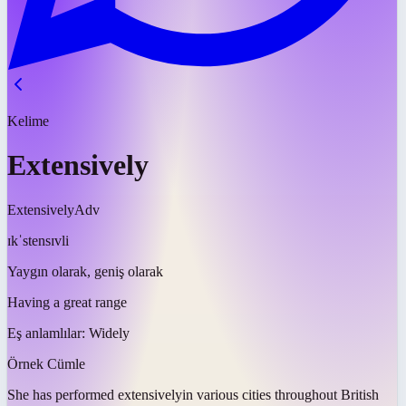
Kelime
Extensively
Extensively
Adv
ɪkˈstensɪvli
Yaygın olarak, geniş olarak
Having a great range
Eş anlamlılar:
Widely
Örnek Cümle
She has performed
extensively
in various cities throughout British