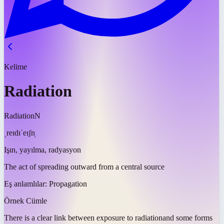
Kelime
Radiation
Radiation
N
ˌreɪdɪˈeɪʃn̩
Işın, yayılma, radyasyon
The act of spreading outward from a central source
Eş anlamlılar:
Propagation
Örnek Cümle
There is a clear link between exposure to
radiation
and some forms