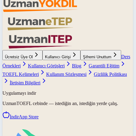
Ders
Ücretsiz Üye Ol
Kullanıcı Girişi
Şifremi Unuttum
Örnekleri
Kullanıcı Görüşleri
Blog
Garantili Eğitim
TOEFL Kelimeleri
Kullanım Sözleşmesi
Gizlilik Politikası
İletişim Bilgileri
Uygulamayı indir
UzmanTOEFL
cebinde — istediğin an, istediğin yerde çalış.
İndir
App Store