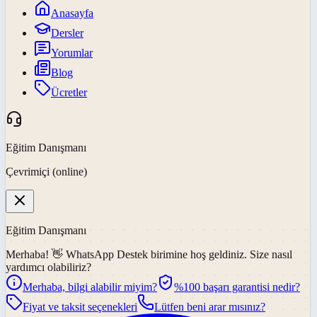
Anasayfa
Dersler
Yorumlar
Blog
Ücretler
Eğitim Danışmanı
Çevrimiçi (online)
Eğitim Danışmanı
Merhaba! 👋
WhatsApp Destek
birimine hoş geldiniz. Size nasıl
yardımcı olabiliriz?
Merhaba, bilgi alabilir miyim?
%100 başarı garantisi nedir?
Fiyat ve taksit seçenekleri
Lütfen beni arar mısınız?