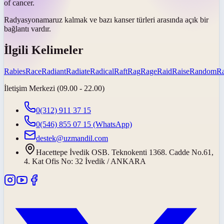
of cancer.
Radyasyona
maruz kalmak ve bazı kanser türleri arasında açık bir
bağlantı vardır.
İlgili Kelimeler
Rabies
Race
Radiant
Radiate
Radical
Raft
Rag
Rage
Raid
Raise
Random
R
İletişim Merkezi (09.00 - 22.00)
0(312) 911 37 15
0(546) 855 07 15
(WhatsApp)
destek@uzmandil.com
Hacettepe İvedik OSB. Teknokenti 1368. Cadde No.61,
4. Kat Ofis No: 32 İvedik / ANKARA