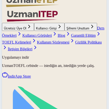
Ders
Ücretsiz Üye Ol
Kullanıcı Girişi
Şifremi Unuttum
Örnekleri
Kullanıcı Görüşleri
Blog
Garantili Eğitim
TOEFL Kelimeleri
Kullanım Sözleşmesi
Gizlilik Politikası
İletişim Bilgileri
Uygulamayı indir
UzmanTOEFL
cebinde — istediğin an, istediğin yerde çalış.
İndir
App Store